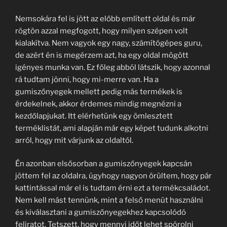
Nemsokára fel is jött az előbb említett oldal és már
rögtön azzal megfogott, hogy milyen szépen volt
kialakítva. Nem vagyok egy nagy, számítógépes guru,
de azért én is megérzem azt, ha egy oldal mögött
igényes munka van. Ez főleg abból látszik, hogy azonnal
rá tudtam jönni, hogy mi-merre van. Ha a
gumiszőnyegek mellett pedig más termékek is
érdekelnek, akkor érdemes mindig megnézni a
kezdőlapjukat. Itt elérhetünk egy ömlesztett
terméklistát, ami alapján már egy képet tudunk alkotni
arról, hogy mit várjunk az oldaltól.
Én azonban elsősorban a gumiszőnyegek kapcsán
jöttem fel az oldalra, úgyhogy nagyon örültem, hogy pár
kattintással már el is tudtam érni ezt a termékcsaládot.
Nem kell mást tennünk, mint a felső menüt használni
és kiválasztani a gumiszőnyegekhez kapcsolódó
feliratot. Tetszett, hogy mennyi időt lehet spórolni