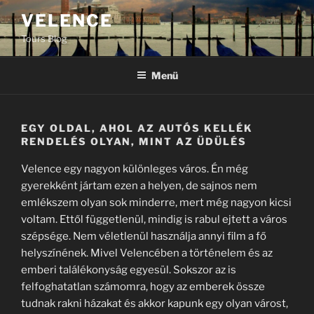
Tartalomhoz
VELENCE
Tours Blog
Menü
EGY OLDAL, AHOL AZ AUTÓS KELLÉK
RENDELÉS OLYAN, MINT AZ ÜDÜLÉS
Velence egy nagyon különleges város. Én még
gyerekként jártam ezen a helyen, de sajnos nem
emlékszem olyan sok minderre, mert még nagyon kicsi
voltam. Ettől függetlenül, mindig is rabul ejtett a város
szépsége. Nem véletlenül használja annyi film a fő
helyszínének. Mivel Velencében a történelem és az
emberi találékonyság egyesül. Sokszor az is
felfoghatatlan számomra, hogy az emberek össze
tudnak rakni házakat és akkor kapunk egy olyan várost,