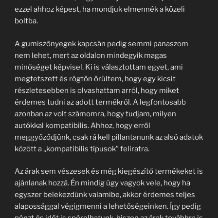
ezzel ahhoz képest, ha mondjuk elmennék a közeli
boltba.
A gumiszőnyegek kapcsán pedig semmi panaszom
nem lehet, mert az oldalon mindegyik magas
minőséget képvisel. Ki is választottam egyet, ami
megtetszett és rögtön örültem, hogy egy kicsit
részletesebben is olvashattam arról, hogy miket
érdemes tudni az adott termékről. A legfontosabb
azonban az volt számomra, hogy tudjam, milyen
autókkal kompatibilis. Ahhoz, hogy erről
meggyőződjünk, csak rá kell pillantanunk az alsó adatok
között a „kompatibilis típusok” feliratra.
Az árak sem vészesek és még kiegészítő termékeket is
ajánlanak hozzá. Én mindig úgy vagyok vele, hogy ha
egyszer belekezdünk valamibe, akkor érdemes teljes
alapossággal végigmenni a lehetőségeinken. Így pedig