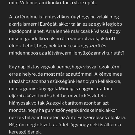
mint Velence, ami konkrétan a vízre épült.
A történelme is fantasztikus, úgyhogy ha valaki meg
akarja ismerni Európát, akkor talán ez az egyik legjobb
kezdőpont lehet. Arra lennék már csak kíváncsi, hogy
miként gondolkoznak erről a városról azok, akik ott
élnek. Lehet, hogy nekik már csak egyszerű és
mindennapos az a látvány, ami lenyűgöz annyi turistát?
Egy nap biztos vagyok benne, hogy vissza fogok térni
erre a helyre, de most már az autómmal. A kényelmes
utazáshoz azonban szükségünk lesz olyan kellékekre,
mint a gumiszőnyegek. Mindig is nagyon utáltam
eljárni a közeli autós boltba, mivel a készleteik
hiányosak voltak. Az egyik barátom azonban azt
mondta, hogy ha gumiszőnyegek érdekelnek, akkor
nézzek fel az interneten az Autó Felszerelések oldalára.
Rögtön megtetszett az ötlet, úgyhogy neki is álltam a
keresgélésnek.