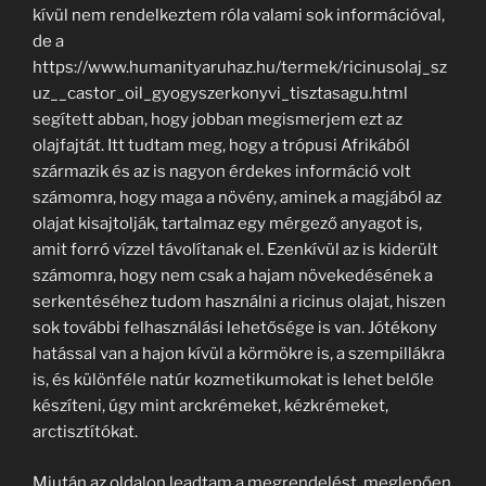
kívül nem rendelkeztem róla valami sok információval,
de a
https://www.humanityaruhaz.hu/termek/ricinusolaj_sz
uz__castor_oil_gyogyszerkonyvi_tisztasagu.html
segített abban, hogy jobban megismerjem ezt az
olajfajtát. Itt tudtam meg, hogy a trópusi Afrikából
származik és az is nagyon érdekes információ volt
számomra, hogy maga a növény, aminek a magjából az
olajat kisajtolják, tartalmaz egy mérgező anyagot is,
amit forró vízzel távolítanak el. Ezenkívül az is kiderült
számomra, hogy nem csak a hajam növekedésének a
serkentéséhez tudom használni a ricinus olajat, hiszen
sok további felhasználási lehetősége is van. Jótékony
hatással van a hajon kívül a körmökre is, a szempillákra
is, és különféle natúr kozmetikumokat is lehet belőle
készíteni, úgy mint arckrémeket, kézkrémeket,
arctisztítókat.
Miután az oldalon leadtam a megrendelést, meglepően