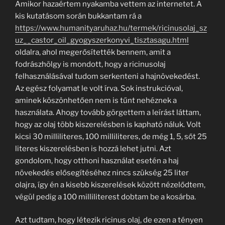
Amikor hazaértem nyakamba vettem az internetet. A
kis kutatásom során bukkantam rá a
https://www.humanityaruhaz.hu/termek/ricinusolaj_sz
uz__castor_oil_gyogyszerkonyvi_tisztasagu.html
oldalra, ahol megerősítették bennem, amit a
fodrászhölgy is mondott, hogy a ricinusolaj
felhasználásával tudom serkenteni a hajnövekedést.
Az egész folyamat le volt írva. Sok instrukcióval,
aminek köszönhetően nem is tűnt nehéznek a
használata. Ahogy tovább görgettem a leírást láttam,
hogy az olaj több kiszerelésben is kapható náluk. Volt
kicsi 30 milliliteres, 100 milliliteres, de még 1, 5, sőt 25
literes kiszerelésben is hozzá lehet jutni. Azt
gondolom, hogy otthoni használat esetén a haj
növekedés elősegítéséhez nincs szükség 25 liter
olajra, így én a kisebb kiszerelések között nézelődtem,
végül pedig a 100 milliliterest dobtam be a kosárba.
Azt tudtam, hogy létezik ricinus olaj, de ezen a tényen