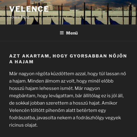
Tartalomhoz
VELENCE
Tours Blog
Menü
AZT AKARTAM, HOGY GYORSABBAN NŐJÖN
A HAJAM
Már nagyon régóta küzdöttem azzal, hogy túl lassan nő
a hajam. Minden álmom az volt, hogy minél előbb
hosszú hajam lehessen ismét. Már nagyon
megbántam, hogy levágattam, bár állítólag ez is jól áll,
de sokkal jobban szerettem a hosszú hajat. Amikor
Velencén töltött pihenőm alatt betértem egy
fodrászatba, javasolta nekem a fodrászhölgy vegyek
ricinus olajat.